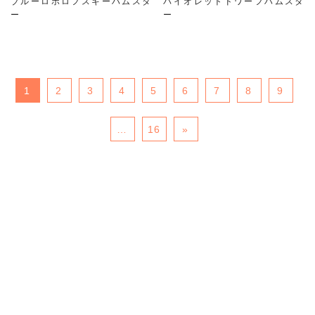
ブルーロボロフスキーハムスタ
バイオレットドワーフハムスタ
ー
ー
1
2
3
4
5
6
7
8
9
…
16
»