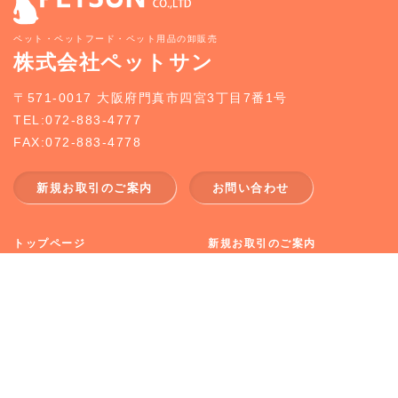
ペット・ペットフード・ペット用品の卸販売
株式会社ペットサン
〒571-0017 大阪府門真市四宮3丁目7番1号
TEL:072-883-4777
FAX:072-883-4778
新規お取引のご案内
お問い合わせ
トップページ
新規お取引のご案内
事業案内
どうぶつ入荷情報
企業情報
お知らせ
採用情報
お問合せ
CopyRight (c) 2026 PETSUN CO.,LTD All Rights