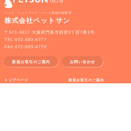
ペット・ペットフード・ペット用品の卸販売
株式会社ペットサン
〒571-0017 大阪府門真市四宮3丁目7番1号
TEL:072-883-4777
FAX:072-883-4778
新規お取引のご案内
お問い合わせ
トップページ
新規お取引のご案内
事業案内
どうぶつ入荷情報
企業情報
お知らせ
採用情報
お問合せ
CopyRight (c) 2026 PETSUN CO.,LTD All Rights