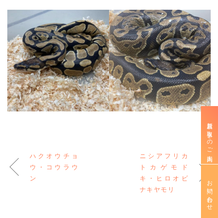
新規お取引きのご案内
ハクオウチョ
ニシアフリカ
ウ・コウラウ
トカゲモド
ン
キ・ヒロオビ
お問い合わせ
ナキヤモリ