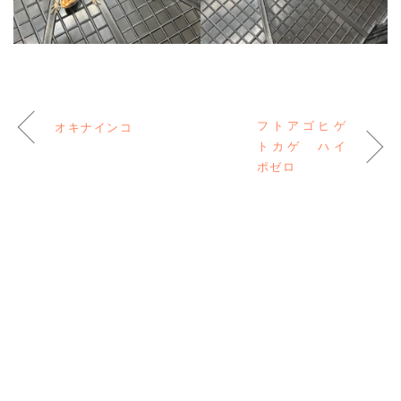
フトアゴヒゲ
オキナインコ
トカゲ ハイ
ポゼロ