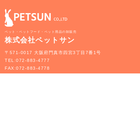
ペット・ペットフード・ペット用品の卸販売
株式会社ペットサン
〒571-0017 大阪府門真市四宮3丁目7番1号
TEL:072-883-4777
FAX:072-883-4778
新規お取引のご案内
お問い合わせ
トップページ
新規お取引のご案内
事業案内
どうぶつ入荷情報
企業情報
お知らせ
採用情報
お問合せ