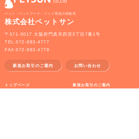
ペット・ペットフード・ペット用品の卸販売
株式会社ペットサン
〒571-0017 大阪府門真市四宮3丁目7番1号
TEL:072-883-4777
FAX:072-883-4778
新規お取引のご案内
お問い合わせ
トップページ
新規お取引のご案内
事業案内
どうぶつ入荷情報
企業情報
お知らせ
採用情報
お問合せ
CopyRight (c) 2026 PETSUN CO.,LTD All Rights