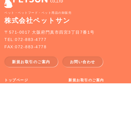
ペット・ペットフード・ペット用品の卸販売
株式会社ペットサン
〒571-0017 大阪府門真市四宮3丁目7番1号
TEL:072-883-4777
FAX:072-883-4778
新規お取引のご案内
お問い合わせ
トップページ
新規お取引のご案内
事業案内
どうぶつ入荷情報
企業情報
お知らせ
採用情報
お問合せ
CopyRight (c) 2026 PETSUN CO.,LTD All Rights